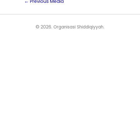
Post
←
Previous Media
navigation
© 2026.
Organisasi Shiddiqiyyah
.