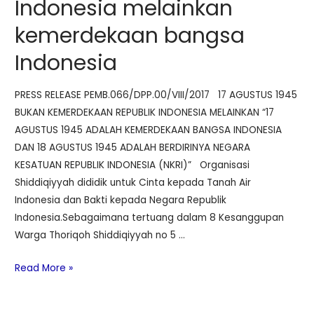
Indonesia melainkan
bukan
kemerdekaan
kemerdekaan bangsa
Republik
Indonesia
Indonesia
melainkan
17
PRESS RELEASE PEMB.066/DPP.00/VIII/2017 17 AGUSTUS 1945
agustus
BUKAN KEMERDEKAAN REPUBLIK INDONESIA MELAINKAN “17
1945
AGUSTUS 1945 ADALAH KEMERDEKAAN BANGSA INDONESIA
adalah
DAN 18 AGUSTUS 1945 ADALAH BERDIRINYA NEGARA
kemerdekaan
KESATUAN REPUBLIK INDONESIA (NKRI)” Organisasi
bangsa
Shiddiqiyyah dididik untuk Cinta kepada Tanah Air
Indonesia
Indonesia dan Bakti kepada Negara Republik
Indonesia.Sebagaimana tertuang dalam 8 Kesanggupan
Warga Thoriqoh Shiddiqiyyah no 5 …
17
Read More »
Agustus
1945